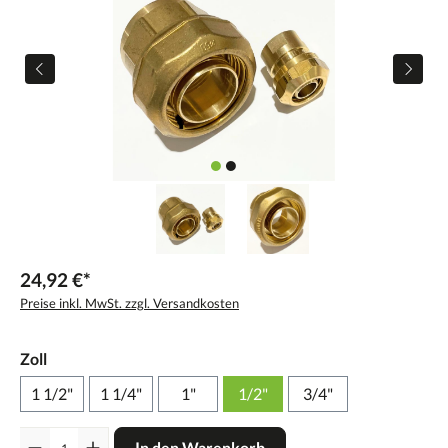
24,92 €*
Preise inkl. MwSt. zzgl. Versandkosten
Zoll
1 1/2"
1 1/4"
1"
1/2"
3/4"
Anzahl
In den Warenkorb