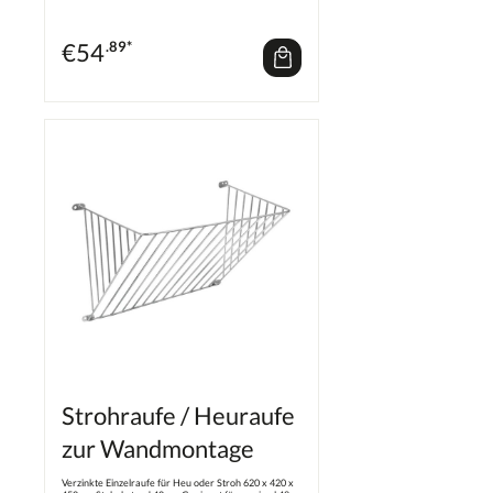
€
54
.89*
Strohraufe / Heuraufe
zur Wandmontage
Verzinkte Einzelraufe für Heu oder Stroh 620 x 420 x