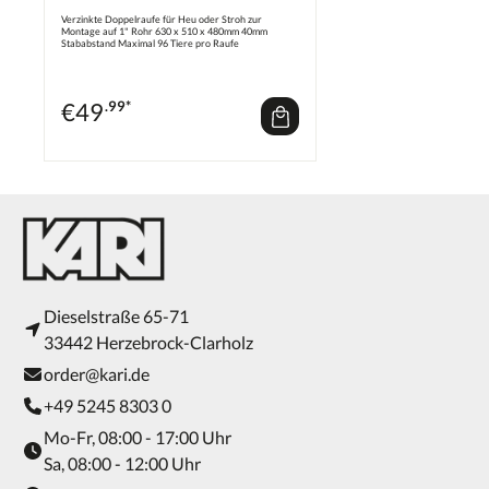
Trennwänden
Verzinkte Doppelraufe für Heu oder Stroh zur
Montage auf 1" Rohr 630 x 510 x 480mm 40mm
Stababstand Maximal 96 Tiere pro Raufe
€
49
.99*
Dieselstraße 65-71
33442 Herzebrock-Clarholz
order@kari.de
+49 5245 8303 0
Mo-Fr, 08:00 - 17:00 Uhr
Sa, 08:00 - 12:00 Uhr