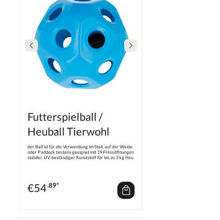
Futterspielball /
Heuball Tierwohl
der Ball ist für die Verwendung im Stall, auf der Weide
oder Paddock bestens geeignet mit 19 Fressöffnungen
stabiler, UV-beständiger Kunststoff für bis zu 3 kg Heu
Befüllung über Befüllöffnung 116 mm mit
Schraubverschluss möglich kann auch an Seil oder
Kette aufgehängt werden 40 cm Durchmesser 60mm
Fressöffnungen Farbe: blau
€
54
.89*