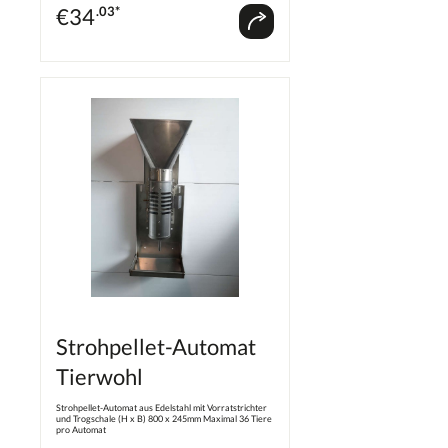
€
34
.03*
Strohpellet-Automat
Tierwohl
Strohpellet-Automat aus Edelstahl mit Vorratstrichter
und Trogschale (H x B) 800 x 245mm Maximal 36 Tiere
pro Automat