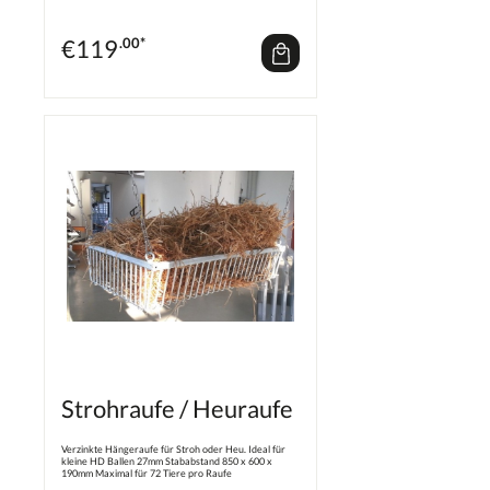
€
119
.00*
Strohraufe / Heuraufe
Verzinkte Hängeraufe für Stroh oder Heu. Ideal für
kleine HD Ballen 27mm Stababstand 850 x 600 x
190mm Maximal für 72 Tiere pro Raufe