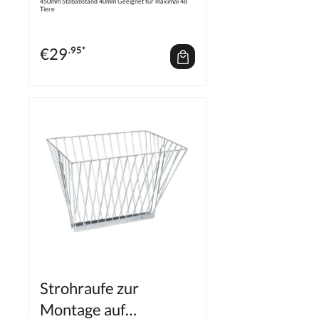
450mm Stababstand 40mm Geeignet für maximal 48
Tiere
€
29
.95*
Strohraufe zur
Montage auf