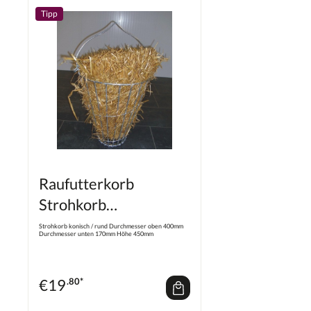
Tipp
Raufutterkorb
Strohkorb
Grünfutterkorb
Strohkorb konisch / rund Durchmesser oben 400mm
Durchmesser unten 170mm Höhe 450mm
€
19
.80*