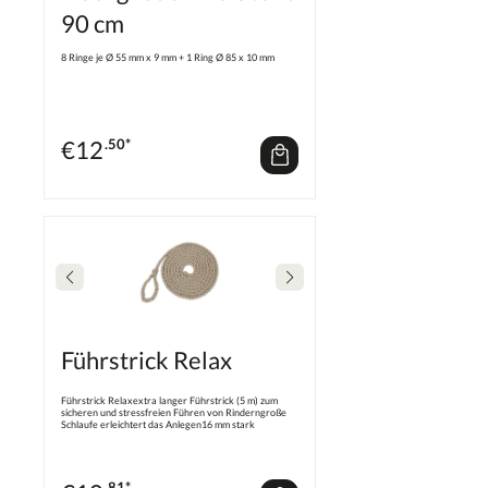
90 cm
8 Ringe je Ø 55 mm x 9 mm + 1 Ring Ø 85 x 10 mm
€
12
.50*
Führstrick Relax
Führstrick Relaxextra langer Führstrick (5 m) zum
sicheren und stressfreien Führen von Rinderngroße
Schlaufe erleichtert das Anlegen16 mm stark
.81*