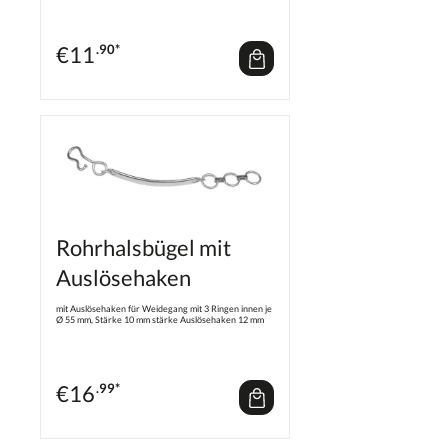
€
11
.90*
Rohrhalsbügel mit
Auslösehaken
mit Auslösehaken für Weidegang mit 3 Ringen innen je
Ø 55 mm, Stärke 10 mm stärke Auslösehaken 12 mm
€
16
.99*