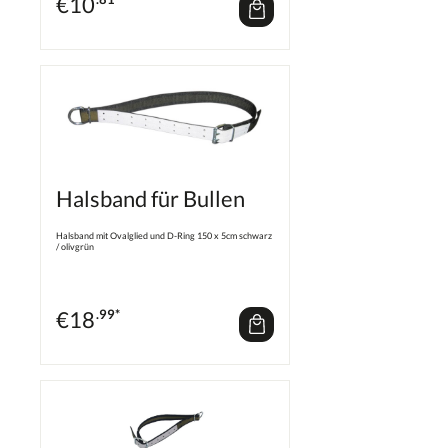
€
10
Halsband für Bullen
Halsband mit Ovalglied und D-Ring 150 x 5cm schwarz
/ olivgrün
€
18
.99*