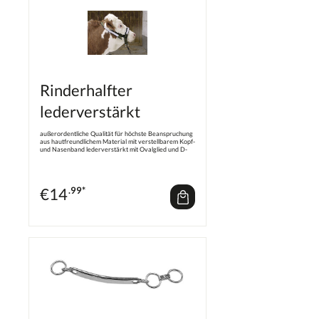
Rinderhalfter
lederverstärkt
außerordentliche Qualität für höchste Beanspruchung
aus hautfreundlichem Material mit verstellbarem Kopf-
und Nasenband lederverstärkt mit Ovalglied und D-
Ring olivgrün mit Zinnenmuster Rinderhalfter in Top-
Qualität
€
14
.99*