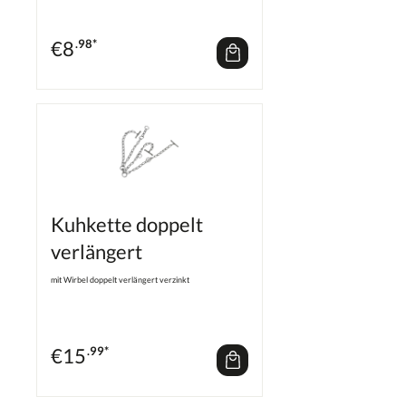
€
8
.98*
Kuhkette doppelt
verlängert
mit Wirbel doppelt verlängert verzinkt
€
15
.99*