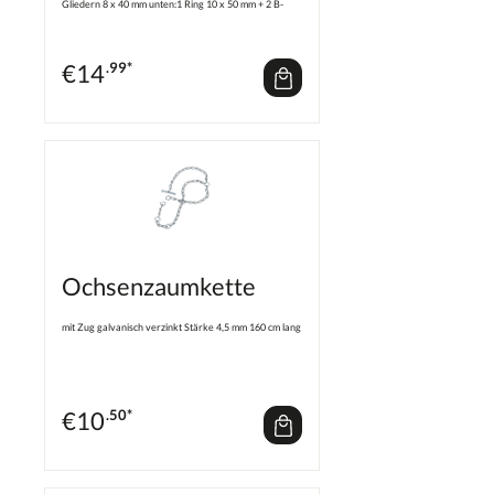
Gliedern 8 x 40 mm unten:1 Ring 10 x 50 mm + 2 B-
Gliedern 8 x 40 mm
€
14
.99*
Ochsenzaumkette
mit Zug galvanisch verzinkt Stärke 4,5 mm 160 cm lang
€
10
.50*