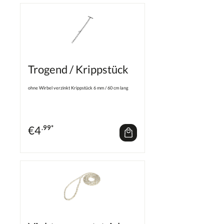
Trogend / Krippstück
ohne Wirbel verzinkt Krippstück 6 mm / 60 cm lang
€
4
.99*