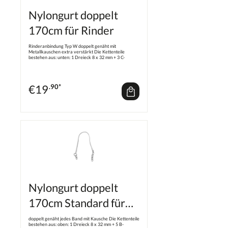
Nylongurt doppelt
170cm für Rinder
Rinderanbindung Typ W doppelt genäht mit
Metallkauschen extra verstärkt Die Kettenteile
bestehen aus: unten: 1 Dreieck 8 x 32 mm + 3 C-
Glieder 8 x 54 mm + 1 Ring 10 x 50 mm oben: 1 Dreieck
8 x 32 mm + 5 C-Glieder 8 x 54 mm
€
19
.90*
Nylongurt doppelt
170cm Standard für
Rinder
doppelt genäht jedes Band mit Kausche Die Kettenteile
bestehen aus: oben: 1 Dreieck 8 x 32 mm + 5 B-