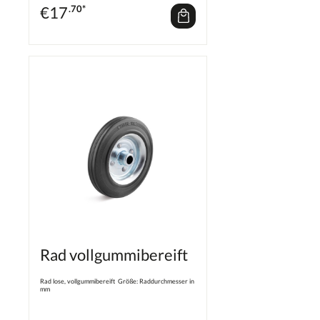
€
17
.70*
Rad vollgummibereift
Rad lose, vollgummibereift Größe: Raddurchmesser in
mm