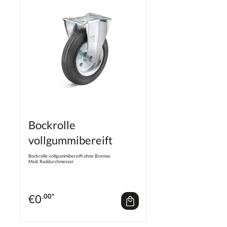
Bockrolle
vollgummibereift
Bockrolle vollgummibereift ohne Bremse
Maß: Raddurchmesser
€
0
.00*