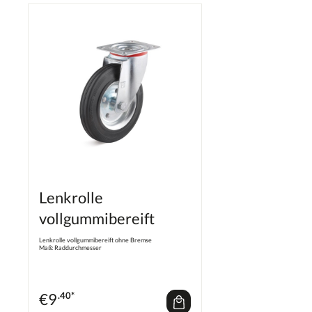
Lenkrolle
vollgummibereift
Lenkrolle vollgummibereift ohne Bremse
Maß: Raddurchmesser
€
9
.40*