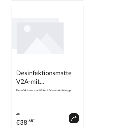
Desinfektionsmatte
V2A-mit
Schaumstoffeinlage
Desinfektionsmatte V2A-mit Schaumstoffeinlage
Ab
€
38
.68*