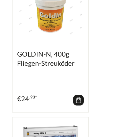
GOLDIN-N, 400g
Fliegen-Streuköder
€
24
.93*