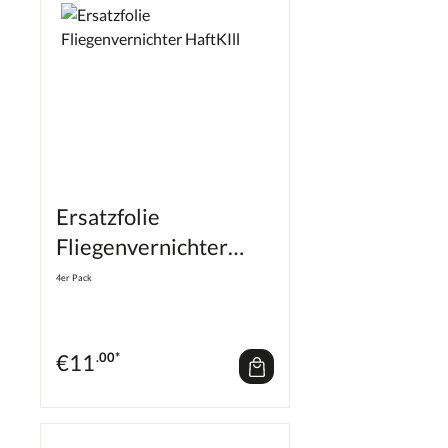
Ersatzfolie
Fliegenvernichter
HaftKIll
4er Pack
€
11
.00*