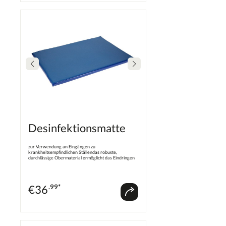
Desinfektionsmatte
zur Verwendung an Eingängen zu
krankheitsempfindlichen Ställendas robuste,
durchlässige Obermaterial ermöglicht das Eindringen
der Flüssigkeit in den Kernundurchlässiges Material
am Boden und an der Seite verhindert
Flüssigkeitsverlust
€
36
.99*