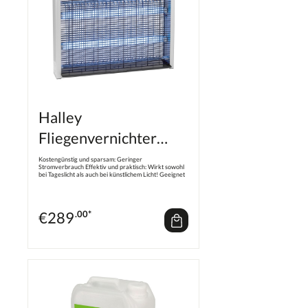
Halley
Fliegenvernichter
2214-S
Kostengünstig und sparsam: Geringer
Stromverbrauch Effektiv und praktisch: Wirkt sowohl
bei Tageslicht als auch bei künstlichem Licht! Geeignet
zum Aufhängen (Halteöse) oder zum Aufstellen! seit
1985 Anschluss 230 V / 50 Hz 2 Lampen je 20 Watt
Wirkungsbereich bis 200 m2 Hochspannung 5000 V
B x H x T 66 x 52 x 12 cm
€
289
.00*