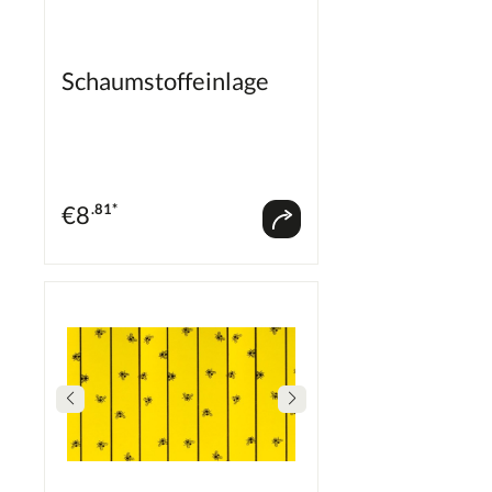
H410 Sehr giftig für Wasserorganismen mit
langfristiger Wirkung. EUH071 Wirkt ätzend auf die
Atemwege. Biozidprodukte vorsichtig verwenden. Vor
Gebrauch stets Etikett und Produktinformationen
lesen.
Schaumstoffeinlage
€
8
.81*