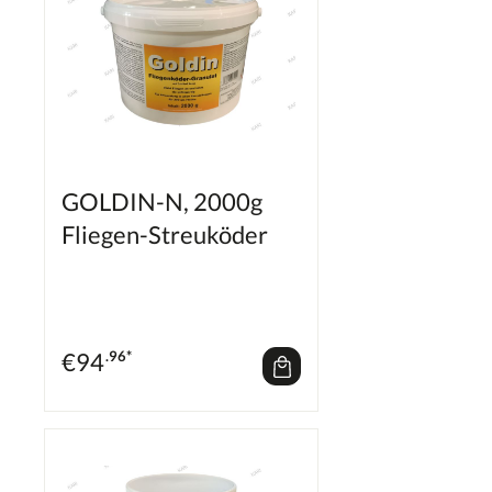
GOLDIN-N, 2000g
Fliegen-Streuköder
€
94
.96*