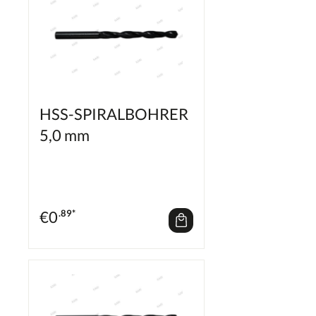
HSS-SPIRALBOHRER
5,0 mm
€
0
.89*