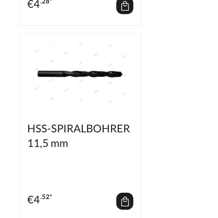
€
4
.28*
HSS-SPIRALBOHRER
11,5 mm
€
4
.52*