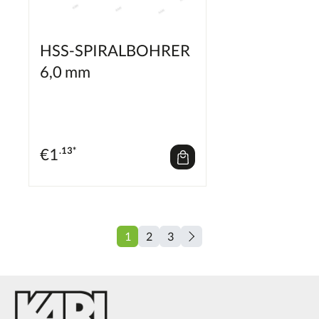
HSS-SPIRALBOHRER
6,0 mm
€
1
.13*
1
2
3