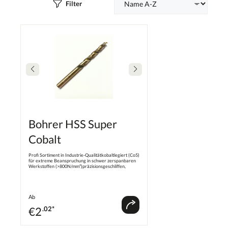
Filter
Bohrer HSS Super
Cobalt
Profi Sortiment in Industrie-Qualitätkobaltlegiert (Co5)
für extreme Beanspruchung in schwer zerspanbaren
Werkstoffen (>800N/mm²)präzisionsgeschliffen,
DIN338, Typ N, zylindrisch, kurz,
rechtsschneidend135° Spitzenwinkel, Kreuzanschliff
nach DIN1412C ab 3,0mm, zentriert ohne anzukörnen
Ab
€
2
.02*