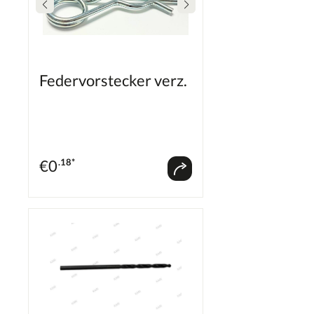
Federvorstecker verz.
€
0
.18*