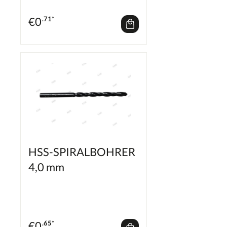
€
0
.71*
HSS-SPIRALBOHRER
4,0 mm
€
0
.65*