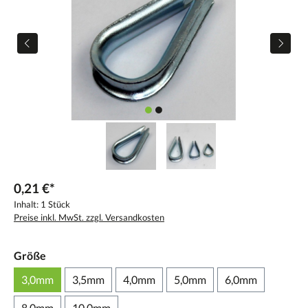
0,21 €*
Inhalt:
1 Stück
Preise inkl. MwSt. zzgl. Versandkosten
Größe
3,0mm
3,5mm
4,0mm
5,0mm
6,0mm
8,0mm
10,0mm