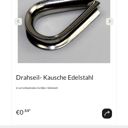
Drahseil- Kausche Edelstahl
in verschiedenden Größen Edelstahl
€
0
.54*