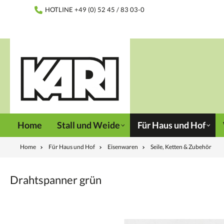
inhalt springen
HOTLINE +49 (0) 52 45 / 83 03-0
Home
Stall und Weide
Für Haus und Hof
Home
Für Haus und Hof
Eisenwaren
Seile, Ketten & Zubehör
Drahtspanner grün