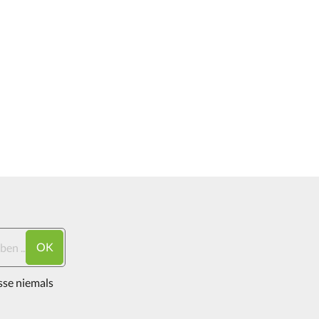
OK
sse niemals