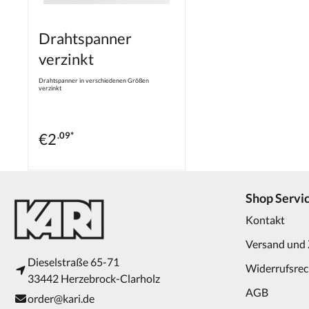
Drahtspanner
verzinkt
Drahtspanner in verschiedenen Größen
verzinkt
€
2
.09*
Shop Servi
Kontakt
Versand und
Dieselstraße 65-71
Widerrufsrec
33442 Herzebrock-Clarholz
AGB
order@kari.de