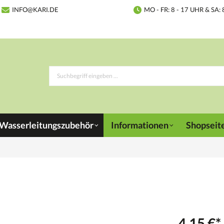
INFO@KARI.DE
MO - FR: 8 - 17 UHR & SA: 
Wasserleitungszubehör
Informationen
Shopseit
4,15 €*