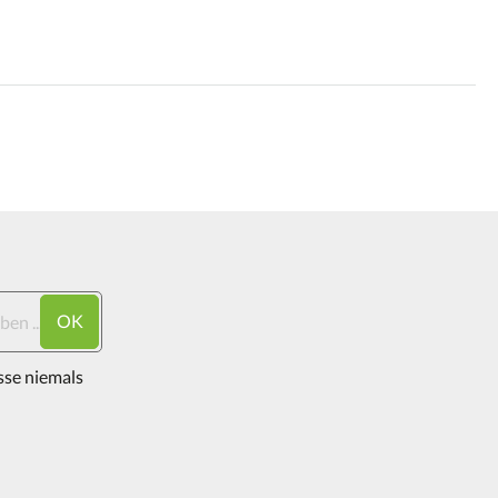
OK
sse niemals