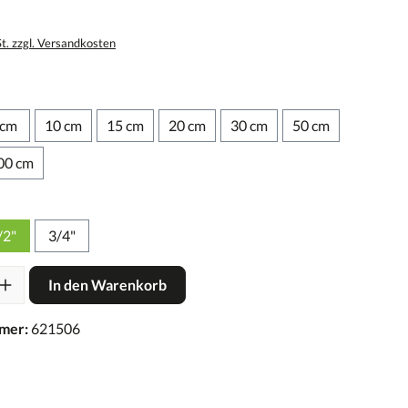
St. zzgl. Versandkosten
 cm
10 cm
15 cm
20 cm
30 cm
50 cm
00 cm
/2"
3/4"
In den Warenkorb
mer:
621506