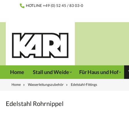
inhalt springen
HOTLINE +49 (0) 52 45 / 83 03-0
Home
Stall und Weide
Für Haus und Hof
Home
Wasserleitungszubehör
Edelstahl-Fittings
Edelstahl Rohrnippel