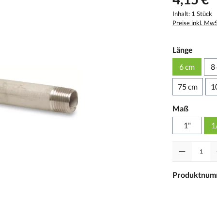
Inhalt:
1 Stück
Preise inkl. Mw
Länge
6 cm
8
75 cm
1
Maß
1"
1
Anzahl
Produktnum