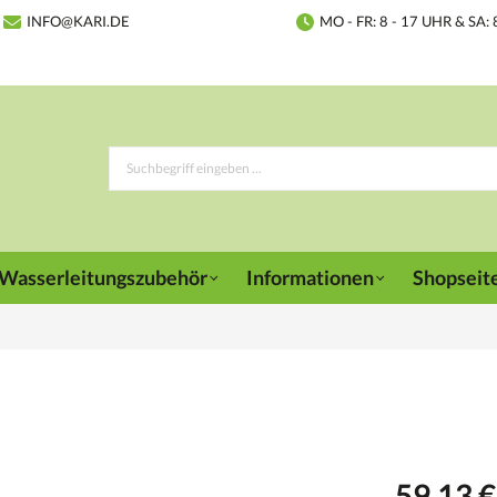
INFO@KARI.DE
MO - FR: 8 - 17 UHR & SA: 
Wasserleitungszubehör
Informationen
Shopseit
59,13 €