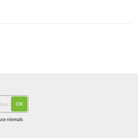
OK
sse niemals