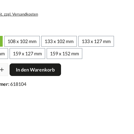
St. zzgl. Versandkosten
108 x 102 mm
133 x 102 mm
133 x 127 mm
mm
159 x 127 mm
159 x 152 mm
In den Warenkorb
mer:
618104