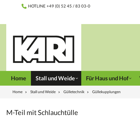
inhalt springen
HOTLINE +49 (0) 52 45 / 83 03-0
Home
Stall und Weide
Für Haus und Hof
Home
Stall und Weide
Gülletechnik
Güllekupplungen
M-Teil mit Schlauchtülle