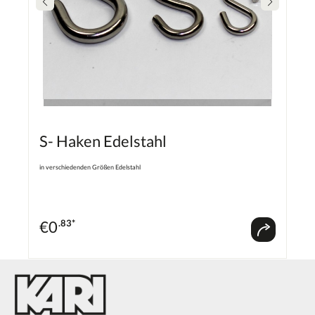
S- Haken Edelstahl
in verschiedenden Größen Edelstahl
€
0
.83*