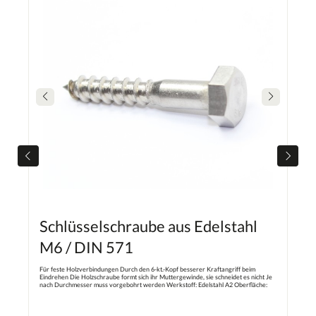
Schlüsselschraube aus Edelstahl
M6 / DIN 571
Für feste Holzverbindungen Durch den 6-kt.-Kopf besserer Kraftangriff beim
Eindrehen Die Holzschraube formt sich ihr Muttergewinde, sie schneidet es nicht Je
nach Durchmesser muss vorgebohrt werden Werkstoff: Edelstahl A2 Oberfläche:
Blank Kopfform: Sechskantkopf Gewindeart: Holzschraubengewinde