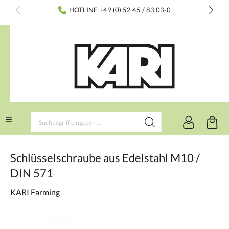
inhalt springen
HOTLINE +49 (0) 52 45 / 83 03-0
Schlüsselschraube aus Edelstahl M10 /
DIN 571
KARI Farming