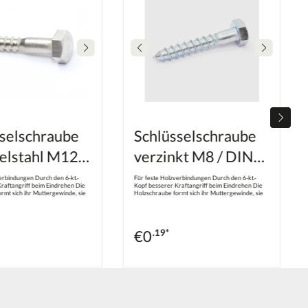
selschraube
Schlüsselschraube
elstahl M12 /
verzinkt M8 / DIN
71
571
erbindungen Durch den 6-kt.-
Für feste Holzverbindungen Durch den 6-kt.-
raftangriff beim Eindrehen Die
Kopf besserer Kraftangriff beim Eindrehen Die
rmt sich ihr Muttergewinde, sie
Holzschraube formt sich ihr Muttergewinde, sie
cht Je nach Durchmesser muss
schneidet es nicht Je nach Durchmesser muss
den Werkstoff: Edelstahl A2
vorgebohrt werden Werkstoff: Stahl Oberfläche:
ank Kopfform: Sechskantkopf
Verzinkt Kopfform: Sechskantkopf Gewindeart:
olzschraubengewinde
Holzschraubengewinde
€
0
.19*