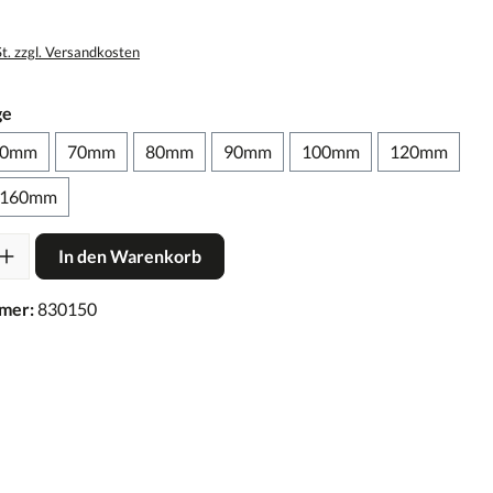
St. zzgl. Versandkosten
ge
60mm
70mm
80mm
90mm
100mm
120mm
160mm
In den Warenkorb
mer:
830150