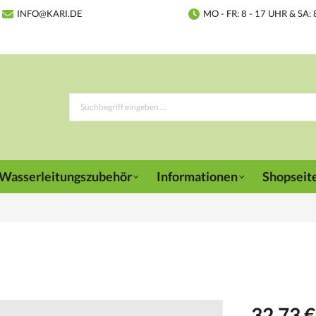
INFO@KARI.DE
MO - FR: 8 - 17 UHR & SA: 
Wasserleitungszubehör
Informationen
Shopseit
32,73 €