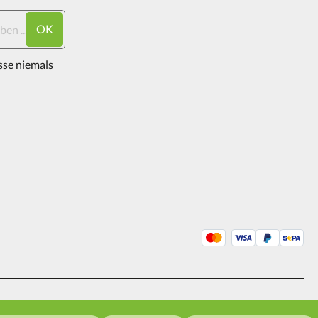
OK
sse niemals
2026