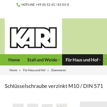
inhalt springen
HOTLINE +49 (0) 52 45 / 83 03-0
Home
Stall und Weide
Für Haus und Hof
Home
Für Haus und Hof
Eisenwaren
Schlüsselschraube verzinkt M10 / DIN 571