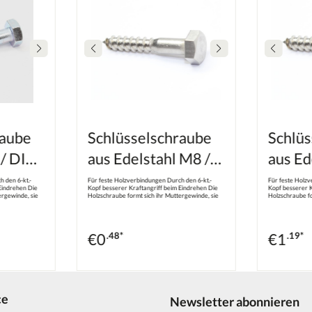
raube
Schlüsselschraube
Schlüs
 / DIN
aus Edelstahl M8 /
aus Ed
DIN 571
DIN 5
 den 6-kt.-
Für feste Holzverbindungen Durch den 6-kt.-
Für feste Holzv
Eindrehen Die
Kopf besserer Kraftangriff beim Eindrehen Die
Kopf besserer K
ergewinde, sie
Holzschraube formt sich ihr Muttergewinde, sie
Holzschraube fo
hmesser muss
schneidet es nicht Je nach Durchmesser muss
schneidet es ni
ahl Oberfläche:
vorgebohrt werden Werkstoff: Edelstahl A2
vorgebohrt wer
f Gewindeart:
Oberfläche: Blank Kopfform: Sechskantkopf
Oberfläche: Bl
Gewindeart: Holzschraubengewinde
Gewindeart: H
€
0
.48*
€
1
.19*
ce
Newsletter abonnieren