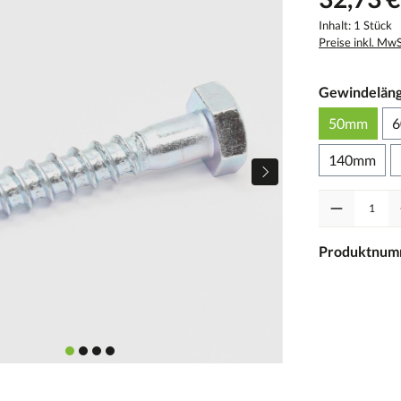
Inhalt:
1 Stück
Preise inkl. Mw
Gewindelän
50mm
140mm
Anzahl
Produktnum