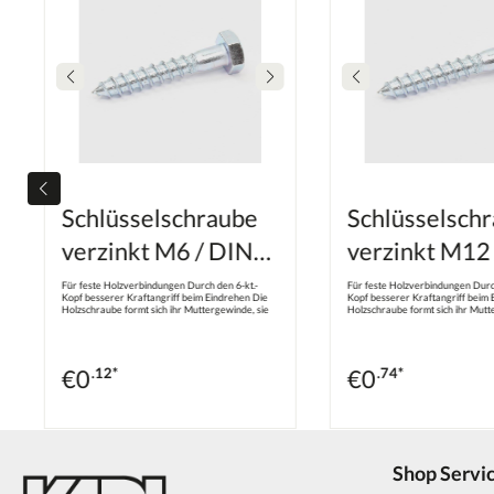
Schlüsselschraube
Schlüsselsch
verzinkt M6 / DIN
verzinkt M12
571
571
Für feste Holzverbindungen Durch den 6-kt.-
Für feste Holzverbindungen Durch
Kopf besserer Kraftangriff beim Eindrehen Die
Kopf besserer Kraftangriff beim 
Holzschraube formt sich ihr Muttergewinde, sie
Holzschraube formt sich ihr Mutt
schneidet es nicht Je nach Durchmesser muss
schneidet es nicht Je nach Durc
vorgebohrt werden Werkstoff: Stahl Oberfläche:
vorgebohrt werden Werkstoff: St
Verzinkt Kopfform: Sechskantkopf Gewindeart:
Verzinkt Kopfform: Sechskantkop
Holzschraubengewinde
Holzschraubengewinde
€
0
.12*
€
0
.74*
Shop Servi