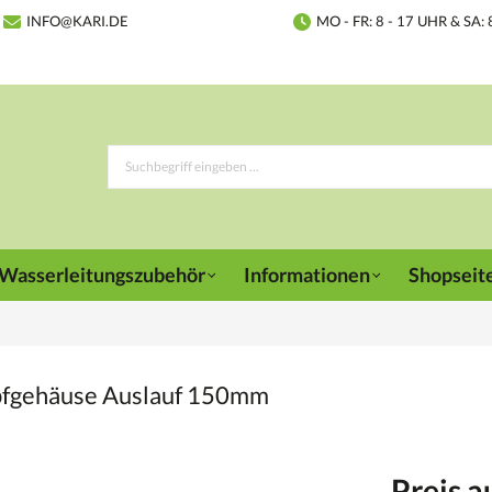
INFO@KARI.DE
MO - FR: 8 - 17 UHR & SA: 
Wasserleitungszubehör
Informationen
Shopseit
opfgehäuse Auslauf 150mm
Preis a