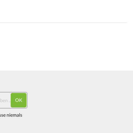
OK
sse niemals