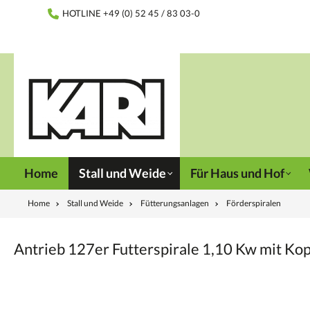
inhalt springen
HOTLINE +49 (0) 52 45 / 83 03-0
Home
Stall und Weide
Für Haus und Hof
Home
Stall und Weide
Fütterungsanlagen
Förderspiralen
Antrieb 127er Futterspirale 1,10 Kw mit K