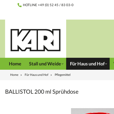
inhalt springen
HOTLINE +49 (0) 52 45 / 83 03-0
Home
Stall und Weide
Für Haus und Hof
Home
Für Haus und Hof
Pflegemittel
BALLISTOL 200 ml Sprühdose