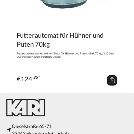
Futterautomat für Hühner und
Puten 70kg
Futterautomat aus verzinktem Blech für Hühner und Puten Inhalt 70 kg / 110 Liter
Durchmesser 60 cm mit Blech-Deckel
€
124
.95*
Dieselstraße 65-71
33442 Herzebrock-Clarholz