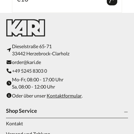
Bewegung beim Spiel hält seinen Körper gesund. Mit dem Hundespielzeug KONG®
Extreme Ball erfüllen Sie gleich zwei Bedürfnisse Ihres Hundes: den Jagdtrieb und
den Kaudrang. Hat Ihr Hund den befüllbaren KONG® Extreme Ball gefangen, dann
kann er gleich eine ausgiebige Kaurunde mit diesem angenehm elastischen,
gleichzeitig befriedigend festen Ball einlegen. Hinweis: Bitte das Tier beim Spielen nie
unbeaufsichtigt lassen. Kein Spielzeug ist unzerstörbar. Um Verletzungen
vorzubeugen, sollte das Spielzeug regelmäßig auf Beschädigungen oder lose Teile
kontrolliert und gegebenenfalls ersetzt werden. Robust und strapazierfähig
Befüllbar mit Snacks Für stark kauende Hunde Ideal zum Apportieren
Dieselstraße 65-71
33442 Herzebrock-Clarholz
order@kari.de
+49 5245 8303 0
Mo-Fr, 08:00 - 17:00 Uhr
Sa, 08:00 - 12:00 Uhr
Oder über unser
Kontaktformular
.
Shop Service
Kontakt
Versand und Zahlung