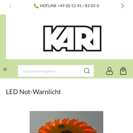
inhalt springen
HOTLINE +49 (0) 52 45 / 83 03-0
LED Not-Warnlicht