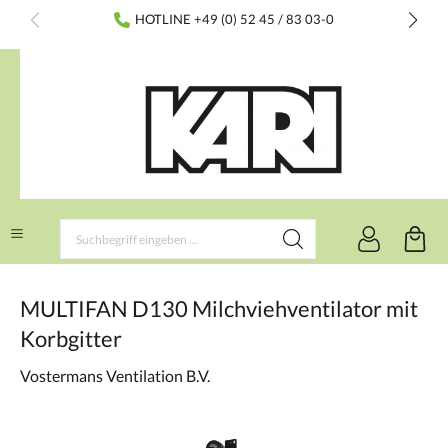
inhalt springen
HOTLINE +49 (0) 52 45 / 83 03-0
MULTIFAN D130 Milchviehventilator mit
Korbgitter
Vostermans Ventilation B.V.