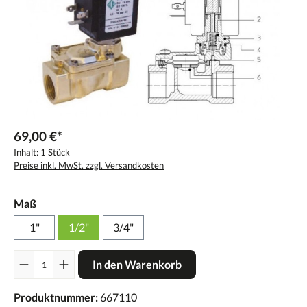
69,00 €*
Inhalt:
1 Stück
Preise inkl. MwSt. zzgl. Versandkosten
Maß
1"
1/2"
3/4"
Anzahl
In den Warenkorb
Produktnummer:
667110