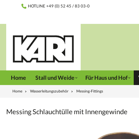
inhalt springen
HOTLINE +49 (0) 52 45 / 83 03-0
Home
Stall und Weide
Für Haus und Hof
Home
Wasserleitungszubehör
Messing-Fittings
Messing Schlauchtülle mit Innengewinde