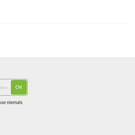
OK
sse niemals