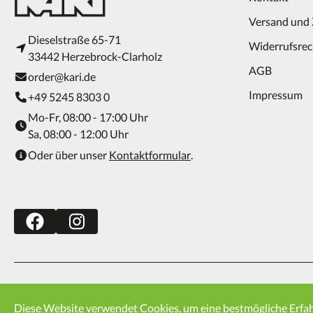
Versand und
Dieselstraße 65-71
Widerrufsrec
33442 Herzebrock-Clarholz
AGB
order@kari.de
Impressum
+49 5245 8303 0
Mo-Fr, 08:00 - 17:00 Uhr
Sa, 08:00 - 12:00 Uhr
Oder über unser
Kontaktformular
.
Kontakt
Versand und Zahlung
Widerrufsrecht
AGB
Imp
Diese Website verwendet Cookies, um eine bestmögliche Erfa
* Alle Preise inkl. gesetzl. Mehrwertsteuer zzgl.
Versandkosten