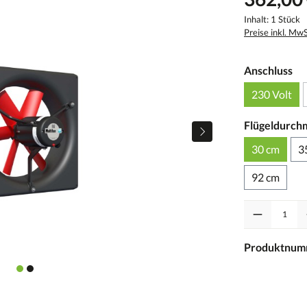
Inhalt:
1 Stück
Preise inkl. Mw
Anschluss
230 Volt
Flügeldurch
30 cm
3
92 cm
Anzahl
Produktnum