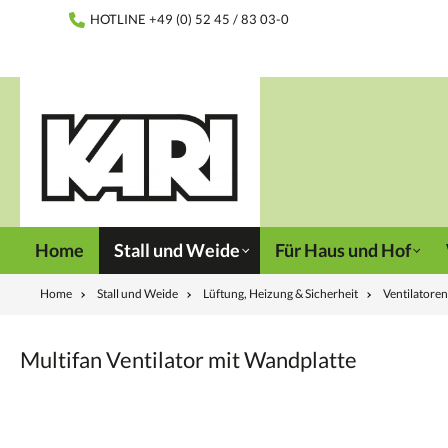
inhalt springen
HOTLINE +49 (0) 52 45 / 83 03-0
Home
Stall und Weide
Für Haus und Hof
Home
Stall und Weide
Lüftung, Heizung & Sicherheit
Ventilatoren
Multifan Ventilator mit Wandplatte