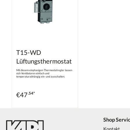
T15-WD
Lüftungsthermostat
Mit diesem einphasigen Thermostatregler lassen
sich Ventilatoren einfach und
temperaturabhängig ein- und ausschalten.
Vorteile: Niedrige Investitionskosten Leichter
Einbau Einfache Bedienung Langlebig und robust
Verwendbar in neuen und vorhandenen
Ventilationssystemen
€
47
.54*
Shop Servi
Kontakt