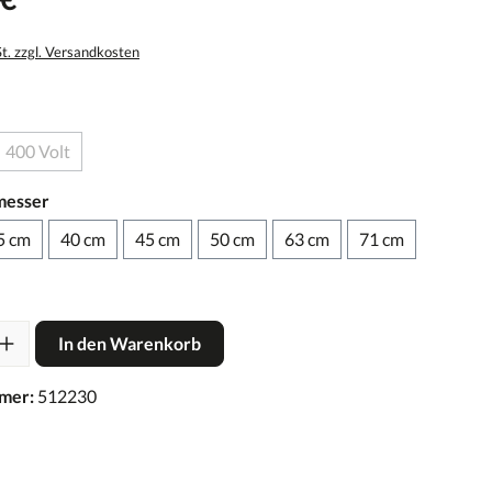
St. zzgl. Versandkosten
400 Volt
messer
5 cm
40 cm
45 cm
50 cm
63 cm
71 cm
In den Warenkorb
mer:
512230