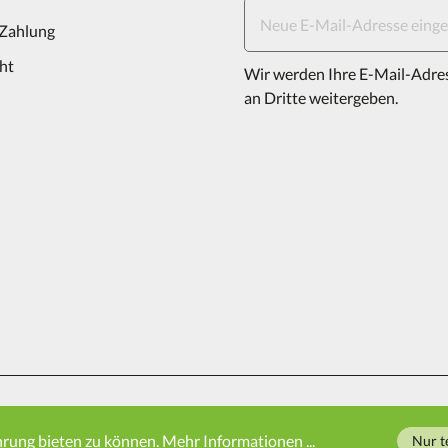
 Zahlung
ht
Wir werden Ihre E-Mail-Adre
an Dritte weitergeben.
ressum
hrung bieten zu können.
Mehr Informationen ...
Nur t
und ggf. Nachnahmegebühren, wenn nicht anders angegeben.