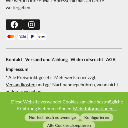
Wir werden Ihre E-Mail-Adresse niemals an Dritte
weitergeben.
Kontakt
Versand und Zahlung
Widerrufsrecht
AGB
Impressum
* Alle Preise inkl. gesetzl. Mehrwertsteuer zzgl.
Versandkosten
und ggf. Nachnahmegebühren, wenn nicht
anders angegeben.
2026
Diese Website verwendet Cookies, um eine bestmögliche
Erfahrung bieten zu können.
Mehr Informationen ...
Nur technisch notwendige
Konfigurieren
Alle Cookies akzeptieren