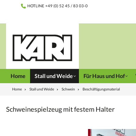
inhalt springen
HOTLINE +49 (0) 52 45 / 83 03-0
Home
Stall und Weide
Für Haus und Hof
Home
Stall und Weide
Schwein
Beschäftigungsmaterial
Schweinespielzeug mit festem Halter