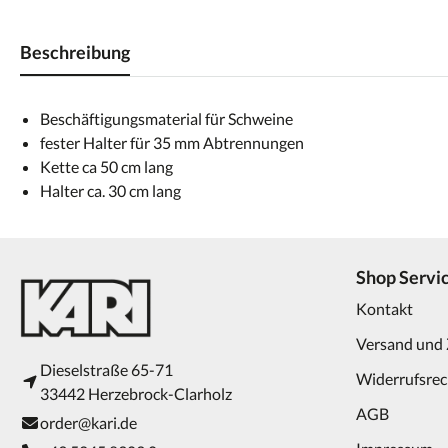
Beschreibung
Beschäftigungsmaterial für Schweine
fester Halter für 35 mm Abtrennungen
Kette ca 50 cm lang
Halter ca. 30 cm lang
Shop Servi
Kontakt
Versand und
Dieselstraße 65-71
Widerrufsrec
33442 Herzebrock-Clarholz
AGB
order@kari.de