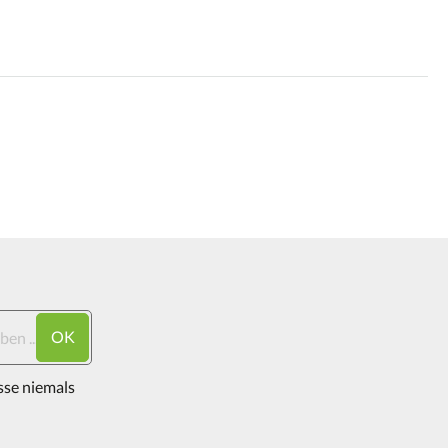
OK
sse niemals