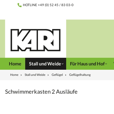
inhalt springen
HOTLINE +49 (0) 52 45 / 83 03-0
Home
Stall und Weide
Für Haus und Hof
Home
Stall und Weide
Geflügel
Geflügelhaltung
Schwimmerkasten 2 Ausläufe