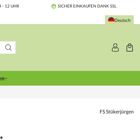
8 - 12 UHR
SICHER EINKAUFEN DANK SSL
Deutsch
en
FS Stükerjürgen
*