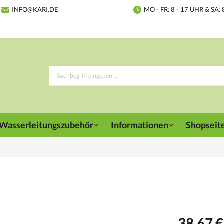
INFO@KARI.DE
MO - FR: 8 - 17 UHR & SA: 
Wasserleitungszubehör
Informationen
Shopseit
38,67 €