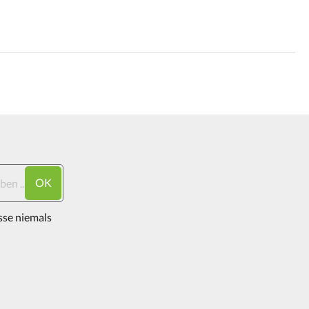
OK
sse niemals