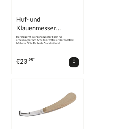
Huf- und
Klauenmesser
einschneidig
Hartholzgriff in ergonomischer Form für
ermüdungsarmes Arbeiten rostfreier Karbonstahl
höchster Güte für beste Standzeit und
Nachschleifbarkeit 2-Phasen-Schliff für höchste
Präzision für Veterinäre, Huf- und Klauenpfleger
sowie Landwirte
€
23
.95*