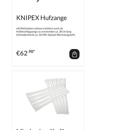
KNIPEX Hufzange
mit Nietstutzen schwarz lackiert auch als
Hufbeschlagzange zu verwenden ca. 30 cm lang
Schneidenhärte ca. 56 HRc Spezial-Werkzeugstahl,
ölgehärtet
€
62
.90*