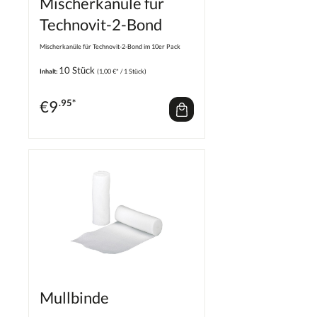
Mischerkanüle für
Technovit-2-Bond
Mischerkanüle für Technovit-2-Bond im 10er Pack
10 Stück
Inhalt:
(1,00 €* / 1 Stück)
€
9
.95*
Mullbinde