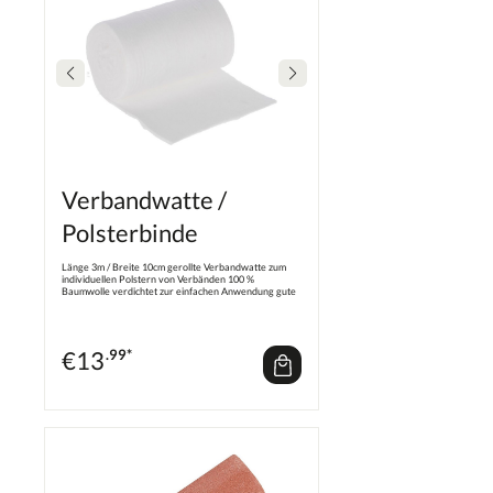
ca. 2 – 3 Minuten ist die Klaue wieder belastbar. 10er
Sortiment Set beinhaltet: 1x Kartusche mit 160ml mit 2-
Komponentenkleber 10x Mischerkanülen 10x
Holzklötze XL 1x Dosierpistole
Verbandwatte /
Polsterbinde
Länge 3m / Breite 10cm gerollte Verbandwatte zum
individuellen Polstern von Verbänden 100 %
Baumwolle verdichtet zur einfachen Anwendung gute
Längszugfestigkeit und trotzdem einfach mit der Hand
zu reißen
€
13
.99*