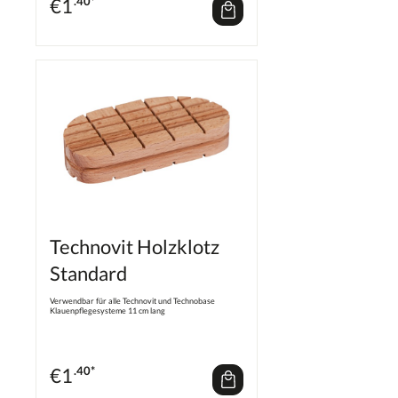
€
1
.40*
komplett an die Klaue gedrückt werden und dennoch
bleibt ausreichened Kleber in den Rillen um eine
sichere Fixierung zu gewährleisten. Der
Kleberverbrauch kann damit minimiert werden. mit
professionellen Klauenpflegern entwickelt einfache
und sichere Fixierung Kleber bildet durch integrierte
Rillen eine stabile Struktur aus sehr starke Haftung
universell einsetzbar - seitliche Nut ermöglicht auch
den Einsatz von Pulver-Flüssigkeit 11 cm lang
Technovit Holzklotz
Standard
Verwendbar für alle Technovit und Technobase
Klauenpflegesysteme 11 cm lang
€
1
.40*