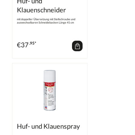
Huf- und
Klauenschneider
mit doppelter Übersetzung mit Stellschraube und
auswechselbaren Schneidebacken Länge 41 cm
€
37
.95*
Huf- und Klauenspray