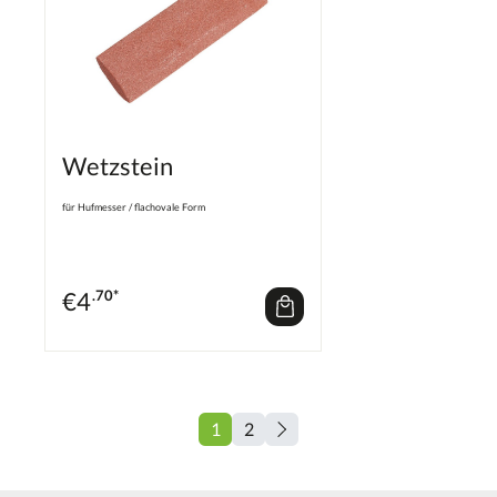
Wetzstein
für Hufmesser / flachovale Form
€
4
.70*
1
2