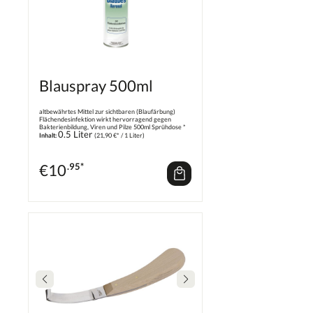
Blauspray 500ml
altbewährtes Mittel zur sichtbaren (Blaufärbung)
Flächendesinfektion wirkt hervorragend gegen
Bakterienbildung, Viren und Pilze 500ml Sprühdose *
0.5 Liter
Biozidprodukte vorsichtig verwenden. Vor Gebrauch
Inhalt:
(21,90 €* / 1 Liter)
stets Etikett und Produktinformationen lesen!
€
10
.95*