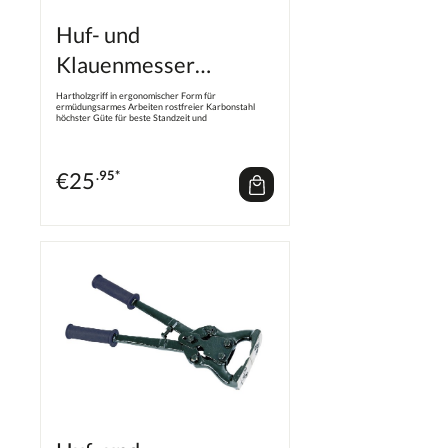
Huf- und
Klauenmesser
zweischneidig
Hartholzgriff in ergonomischer Form für
ermüdungsarmes Arbeiten rostfreier Karbonstahl
höchster Güte für beste Standzeit und
Nachschleifbarkeit 2-Phasen-Schliff für höchste
Präzision für Veterinäre, Huf- und Klauenpfleger
sowie Landwirte
€
25
.95*