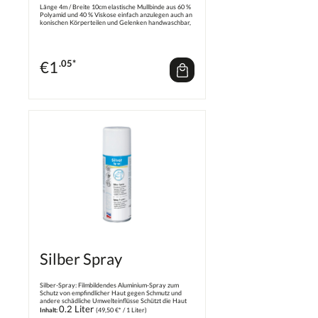
Länge 4m / Breite 10cm elastische Mullbinde aus 60 %
Polyamid und 40 % Viskose einfach anzulegen auch an
konischen Körperteilen und Gelenken handwaschbar,
weich und luftig
€
1
.05*
Silber Spray
Silber-Spray: Filmbildendes Aluminium-Spray zum
Schutz von empfindlicher Haut gegen Schmutz und
andere schädliche Umwelteinflüsse Schützt die Haut
0.2 Liter
mit einem elastischen, atmungsaktiven und
Inhalt:
(49,50 €* / 1 Liter)
feuchtigkeitsabweisenden Metallfilm. stellt durch seine