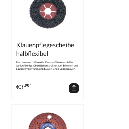
Klauenpflegescheibe
halbflexibel
Durchmesser 115mm für Einhand-Winkelschleifer
wellenförmige Oberflächenstruktur zum Schleifen und
Säubern von Hufen und Klauen lange Lebensdauer
Beim Arbeiten unbedingt einen Stützteller verwenden!
€
3
.90*