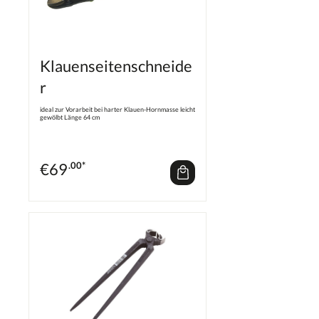
Klauenseitenschneide
r
ideal zur Vorarbeit bei harter Klauen-Hornmasse leicht
gewölbt Länge 64 cm
€
69
.00*